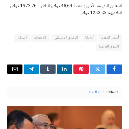
المعادن النفيسة الأخرى: الفضة 46.64 دولار، البلاتين 1573.76 دولار،
البلاديوم 1252.25 دولار.
أسعار الذهب
أمريكا
الإغلاق الأمريكي
الاقتصات
الدولار
السوق العالمية
فيسبوك
تويتر
بينتيريست
لينكدإن
Tumblr
تيلقرام
البريد
الإلكترو
المقالات
ذات الصلة