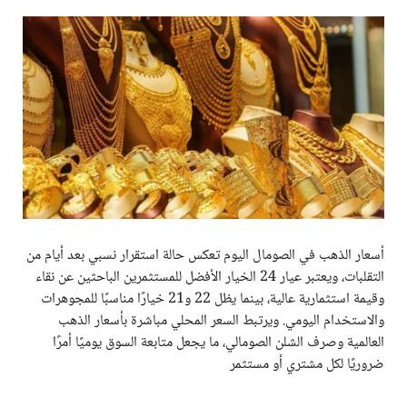
أسعار الذهب في الصومال اليوم تعكس حالة استقرار نسبي بعد أيام من
التقلبات، ويعتبر عيار 24 الخيار الأفضل للمستثمرين الباحثين عن نقاء
وقيمة استثمارية عالية، بينما يظل 22 و21 خيارًا مناسبًا للمجوهرات
والاستخدام اليومي. ويرتبط السعر المحلي مباشرة بأسعار الذهب
العالمية وصرف الشلن الصومالي، ما يجعل متابعة السوق يوميًا أمرًا
ضروريًا لكل مشتري أو مستثمر