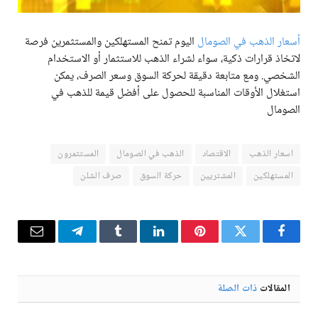
أسعار الذهب في الصومال
اليوم تمنح المستهلكين والمستثمرين فرصة
لاتخاذ قرارات ذكية، سواء لشراء الذهب للاستثمار أو الاستخدام
الشخصي. ومع متابعة دقيقة لحركة السوق وسعر الصرف، يمكن
استغلال الأوقات المناسبة للحصول على أفضل قيمة للذهب في
الصومال
اسعار الذهب
الاقتصاد
الذهب في الصومال
المستثمرون
المستهلكين
المشتريين
حركة السوق
صرف الشلن
فيسبوك
تويتر
بينتيريست
لينكدإن
Tumblr
تيلقرام
البريد
الإلكترو
المقالات
ذات الصلة