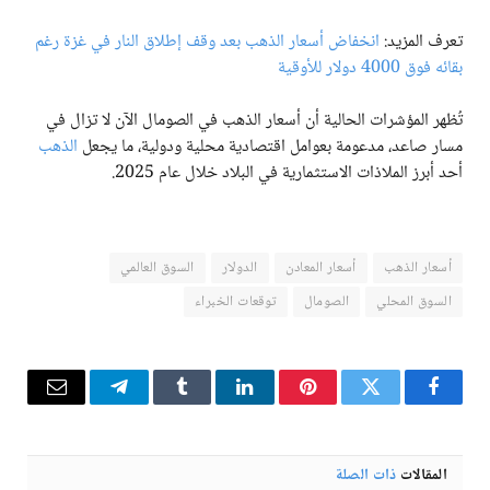
تعرف المزيد:
انخفاض أسعار الذهب بعد وقف إطلاق النار في غزة رغم
بقائه فوق 4000 دولار للأوقية
تُظهر المؤشرات الحالية أن أسعار الذهب في الصومال الآن لا تزال في
مسار صاعد، مدعومة بعوامل اقتصادية محلية ودولية، ما يجعل
الذهب
أحد أبرز الملاذات الاستثمارية في البلاد خلال عام 2025.
أسعار الذهب
أسعار المعادن
الدولار
السوق العالمي
السوق المحلي
الصومال
توقعات الخبراء
فيسبوك
تويتر
بينتيريست
لينكدإن
Tumblr
تيلقرام
البريد
الإلكترو
المقالات
ذات الصلة