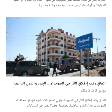
حذّرت أكثر من 100 منظمة غير حكومية، من بينها “أطباء بلا حدود” و”العفو
الدولية” و”أوكسفام”، من احتمال وقوع مجاعة جماعية…
اتفاق وقف إطلاق النار في السويداء .. البنود والدول الداعمة
يوليو 20, 2025
اتفاق وقف إطلاق النار في السويداء ينهي تصعيدات دامية شهدتها محافظة
السويداء، خلال الأيام الماضية، تصعيدًا خطيرًا تمثل في اشتباكات…