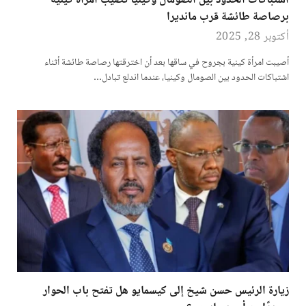
اشتباكات الحدود بين الصومال وكينيا تصيب امرأة كينية
برصاصة طائشة قرب مانديرا
أكتوبر 28, 2025
أصيبت امرأة كينية بجروح في ساقها بعد أن اخترقتها رصاصة طائشة أثناء
اشتباكات الحدود بين الصومال وكينيا، عندما اندلع تبادل…
زيارة الرئيس حسن شيخ إلى كيسمايو هل تفتح باب الحوار