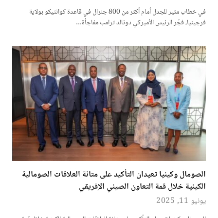
في خطاب مثير للجدل أمام أكثر من 800 جنرال في قاعدة كوانتيكو بولاية
فرجينيا، فجّر الرئيس الأميركي دونالد ترامب مفاجأة…
الصومال وكينيا تعيدان التأكيد على متانة العلاقات الصومالية
الكينية خلال قمة التعاون الصيني الإفريقي
يونيو 11, 2025