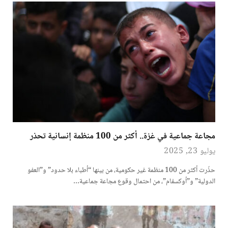
مجاعة جماعية في غزة.. أكثر من 100 منظمة إنسانية تحذر
يوليو 23, 2025
حذّرت أكثر من 100 منظمة غير حكومية، من بينها “أطباء بلا حدود” و”العفو
الدولية” و”أوكسفام”، من احتمال وقوع مجاعة جماعية…