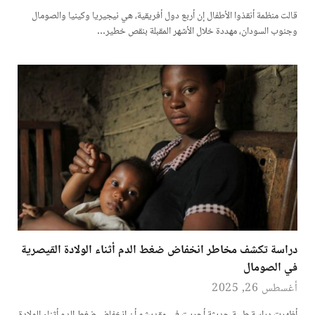
قالت منظمة أنقذوا الأطفال إن أربع دول أفريقية، هي نيجيريا وكينيا والصومال
وجنوب السودان، مهددة خلال الأشهر المقبلة بنقص خطير…
دراسة تكشف مخاطر انخفاض ضغط الدم أثناء الولادة القيصرية
في الصومال
أغسطس 26, 2025