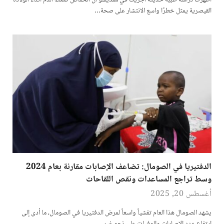
أظهرت دراسة طبية حديثة أجريت في مقديشو أن انخفاض ضغط الدم أثناء الولادة
القيصرية يمثل خطرًا واسع الانتشار على صحة…
الدفتيريا في الصومال: تضاعف الإصابات مقارنة بعام 2024
وسط تراجع المساعدات ونقص اللقاحات
أغسطس 20, 2025
يشهد الصومال هذا العام تفشياً واسعاً لمرض الدفتيريا في الصومال، ما أدى إلى