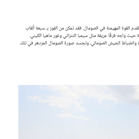
 القوة المهيمنة في الصومال. فقد تمكن من الفوز بـ سبعة ألقاب
حيث واجه فرقًا عريقة مثل سيمبا التنزاني وغور ماهيا الكيني.
 وانضباط الجيش الصومالي، وتجسد صورة الصومال المزدهر في تلك