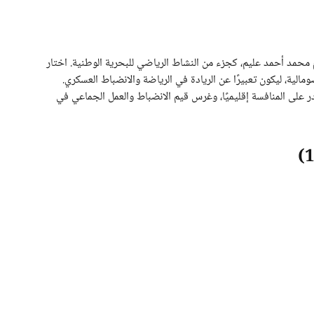
ة القدم عام 1971 على يد المقدم محمد أحمد عليم، كجزء من النشاط الرياضي للبحرية الوطنية. اختار
الية، ليكون تعبيرًا عن الريادة في الرياضة والانضباط العسكري.
در على المنافسة إقليميًا، وغرس قيم الانضباط والعمل الجماعي في