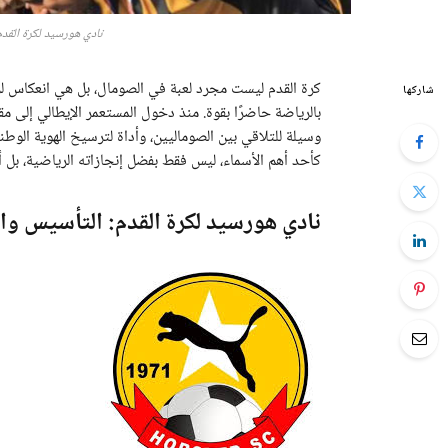
نادي هورسيد لكرة القدم.. 50 عامًا من المجد والوحدة ا
كرة القدم ليست مجرد لعبة في الصومال، بل هي انعكاس 
شاركها
بالرياضة حاضرًا بقوة. منذ دخول المستعمر الإيطالي إلى م
وسيلة للتلاقي بين الصوماليين، وأداة لترسيخ الهوية الوط
كأحد أهم الأسماء، ليس فقط بفضل إنجازاته الرياضية، بل أ
نادي هورسيد لكرة القدم: التأسيس وا