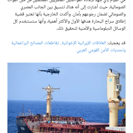
في القيام بأي جهد لإعادة المواطنين المصريين المعتقلين من قبل القوات
الصومالية، حيث أشارت إلى أنه هناك تنسيق بين الجانب المصري
والصومالي لضمان رجوعهم بأمان. وأكدت الخارجية بأنها تعتبر قضية
إطلاق سراح البحارة هدفها الأول والأكثر أهمية، وأنها ستستخدم كل
الوسائل الدبلوماسية والأمنية لتحقيق ذلك.
قد يعجبك:
العلاقات الإيرانية الإخوانية.. تقاطعات المصالح البراغماتية
وتحديات الأمن القومي العربي