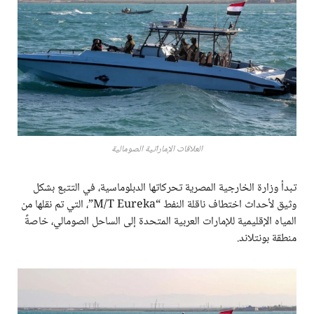
العلاقات الإماراتية الصومالية
تبدأ وزارة الخارجية المصرية تحركاتها الدبلوماسية، في التتبع بشكل
وثيق لأحداث اختطاف ناقلة النفط “M/T Eureka”، التي تم نقلها من
المياه الإقليمية للإمارات العربية المتحدة إلى الساحل الصومالي، خاصةً
منطقة بونتلاند.