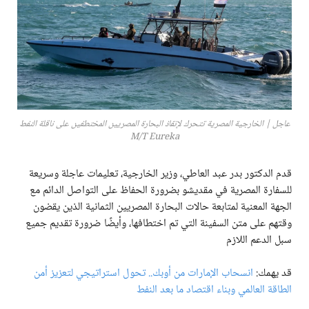
عاجل | الخارجية المصرية تتحرك لإنقاذ البحارة المصريين المختطفين على ناقلة النفط
M/T Eureka
قدم الدكتور بدر عبد العاطي، وزير الخارجية، تعليمات عاجلة وسريعة
للسفارة المصرية في مقديشو بضرورة الحفاظ على التواصل الدائم مع
الجهة المعنية لمتابعة حالات البحارة المصريين الثمانية الذين يقضون
وقتهم على متن السفينة التي تم اختطافها، وأيضًا ضرورة تقديم جميع
سبل الدعم اللازم
قد يهمك:
انسحاب الإمارات من أوبك.. تحول استراتيجي لتعزيز أمن
الطاقة العالمي وبناء اقتصاد ما بعد النفط