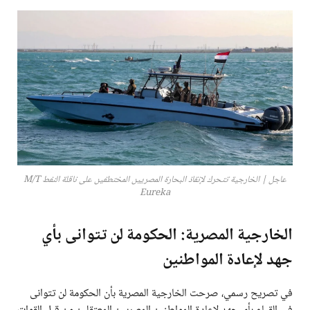
عاجل | الخارجية تتحرك لإنقاذ البحارة المصريين المختطفين على ناقلة النفط M/T
Eureka
الخارجية المصرية: الحكومة لن تتوانى بأي
جهد لإعادة المواطنين
في تصريح رسمي، صرحت الخارجية المصرية بأن الحكومة لن تتوانى