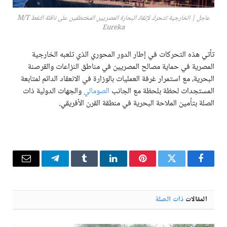
عاجل | الخارجية تتحرك لإنقاذ البحارة المصريين المختطفين على ناقلة النفط M/T
Eureka
تأتي هذه التحركات في إطار الدور المحوري الذي تلعبه الخارجية
المصرية في حماية مصالح المصريين في مناطق النزاعات والقرصنة
البحرية، مع استمرار غرفة العمليات بالوزارة في الانعقاد الدائم لمتابعة
المستجدات لحظة بلحظة مع الجانب
الصومالي
والجهات الدولية ذات
الصلة بتأمين الملاحة البحرية في منطقة القرن الأفريقي.
فيسبوك
تويتر
بينتيريست
لينكدإن
Tumblr
تيلقرام
البريد
الإلكترو
المقالات
ذات الصلة