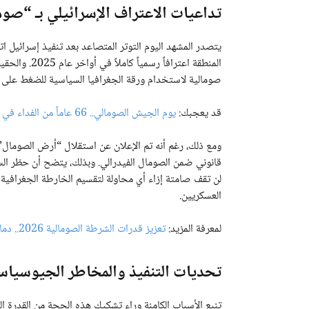
تداعيات الاعتراف الإسرائيلي بـ “صوم
يتصدر المشهد اليوم التوتر المتصاعد بعد تنفيذ إسرائيل ا
المنطقة اعترا
صومالية لاستخدام ورقة الجغرافيا السياسية للضغط على ا
قد يعجبك:
يوم الجيش الصومالي.. 66 عاماً من الفداء في رحلة استعادة السيادة وبناء الهيبة
قانوني ضمن الصومال الفيدرالي. وبذلك، يتضح أن حظر الس
لن تقف صامتة إزاء أي محاولة لتقسيم الخارطة الجغرافية ل
العسكريين.
لمعرفة المزيد:
تعزيز قدرات الشرطة الصومالية 2026.. دماء جديدة لدعم الاستقرار وحفظ النظام العام
تحديات التنفيذ والمخاطر الجيوسياس
تنبع الأسباب الكامنة وراء تشكيك هذه الحجة من القدرة ال