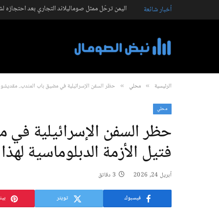
اليمن ترحّل ممثل صوماليلاند التجاري بعد احتجازه ل
أخبار شائعة
الرئيسية
محلي
حظر السفن الإسرائيلية في مضيق باب المندب.. مقديشو ت
»
»
محلي
حظر السفن الإسرائيلية في 
فتيل الأزمة الدبلوماسية لهذا
أبريل 24, 2026
3 دقائق
فيسبوك
تويتر
بين