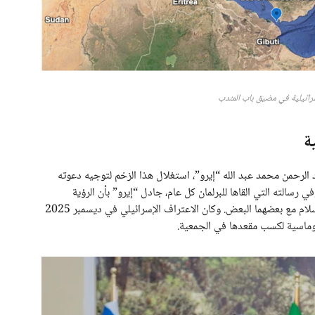
رائيلية في مضيق باب المندب
ة
الرحمن محمد عبد الله “إيرو”، استغلال هذا الزخم لتوجيه دعوته
ي رسالته التي القاها للبرلمان كل عام، جادل “إيرو” بأن الرؤية
الوحيدة العمليّة هي وجود دولتين متجاورتين تتمتعان بالسلام مع بعضهما البعض. وكان الاعتراف الإسرائيلي في ديسمبر 2025
دبلوماسية لكسب مقعدها في الجمعية.