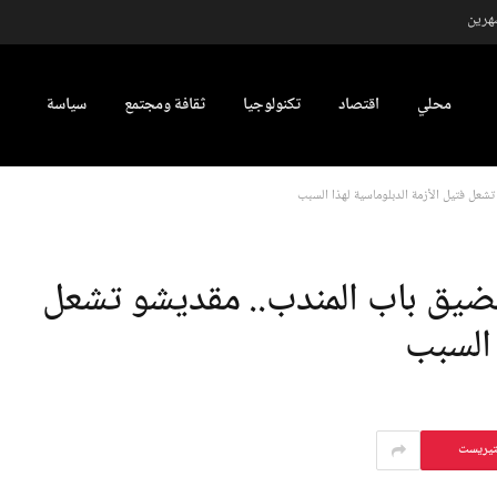
شهرين
محلي
اقتصاد
تكنولوجيا
ثقافة ومجتمع
سياسة
شعل فتيل الأزمة الدبلوماسية لهذا السبب
مضيق باب المندب.. مقديشو تشعل
 السبب
تيريست