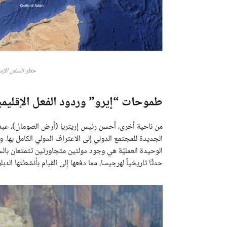
حظر السفن الإس
طموحات “إيرو” وردود الفعل الإقليمي
من ناحية أخرى، أحسن رئيس إريتريا (أرض الصومال)، عبد 
الجديدة للمجتمع الدولي إلى الاعتراف الدولي الكامل بها. وف
حدثًا تاريخياً لهرجيسا، مما دفعها إلى القيام بأنشطتها ال