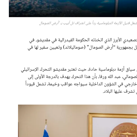
عل فتيل الأزمة الدبلوماسية رداً على اعتراف تل أبيب بـ 'أرض الصومال
تصعيدي الأبرز الذي اتخذته الحكومة الفيدرالية في مقديشو، في
ل بجمهورية “أرض الصومال” (صوماليلاند) وتعيين سفير لها في
سياق أزمة دبلوماسية حادة، حيث تعتبر مقديشو التحرك الإسرائيلي
صومالي، عبد الله ورفا، بأن هذا التحرك يهدف بالدرجة الأولى إلى
ل خارجي في الشؤون الداخلية سيواجه عواقب وخيمة، تشمل قيوداً
تشرف عليها البلاد.