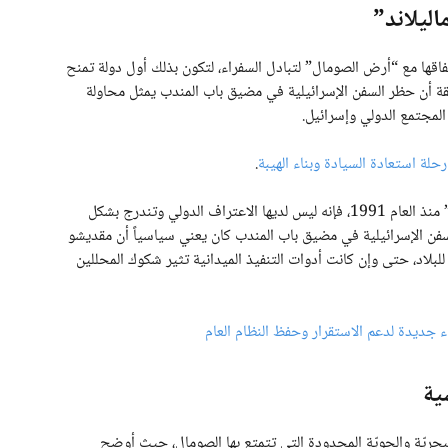
اليلاند”
تفاقها مع “أرض الصومال” لتبادل السفراء، لتكون بذلك أول دولة تمنح
فاً رسمياً كاملاً في أواخر عام 2025. والحقيقة أن حظر السفن الإسرائيلية في مضيق باب المندب يمثل محاولة
لمجتمع الدولي وإسرائيل.
.
ومع ذلك، رغم أنه تم الإعلان عن استقلال “أرض الصومال” منذ العام 1991، فإنه ليس لديها الاعتراف الدولي وتندرج بشكل
فن الإسرائيلية في مضيق باب المندب كان يعني سياسياً أن مقديشو
لبلاد، حتى وإن كانت أدوات التنفيذ الميدانية تثير شكوك المحللين
ية
بحريّة والجويّة المحدودة التي تتمتع بها الصومال، حيث أوضح