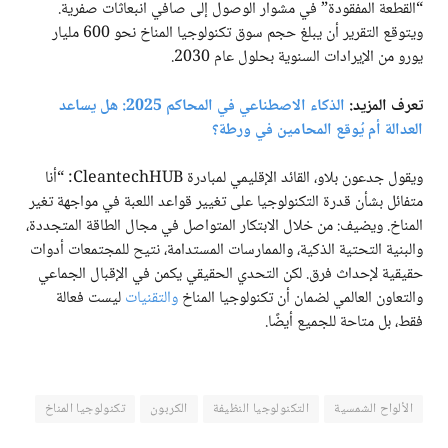
“القطعة المفقودة” في مشوار الوصول إلى صافي انبعاثات صفرية.
ويتوقع التقرير أن يبلغ حجم سوق تكنولوجيا المناخ نحو 600 مليار
يورو من الإيرادات السنوية بحلول عام 2030.
تعرف المزيد:
الذكاء الاصطناعي في المحاكم 2025: هل يساعد
العدالة أم يُوقع المحامين في ورطة؟
ويقول جدعون بلاو، القائد الإقليمي لمبادرة CleantechHUB: “أنا
متفائل بشأن قدرة التكنولوجيا على تغيير قواعد اللعبة في مواجهة تغير
المناخ. ويضيف: من خلال الابتكار المتواصل في مجال الطاقة المتجددة،
والبنية التحتية الذكية، والممارسات المستدامة، نتيح للمجتمعات أدوات
حقيقية لإحداث فرق. لكن التحدي الحقيقي يكمن في الإقبال الجماعي
والتعاون العالمي لضمان أن تكنولوجيا المناخ
والتقنيات
ليست فعالة
فقط، بل متاحة للجميع أيضًا.
الألواح الشمسية
التكنولوجيا النظيفة
الكربون
تكنولوجيا المناخ