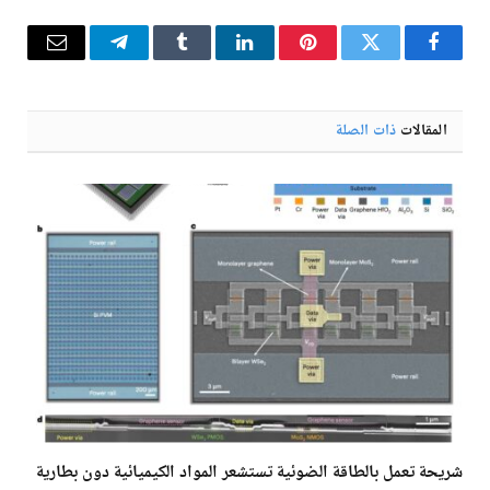
فيسبوك
تويتر
بينتيريست
لينكدإن
Tumblr
تيلقرام
البريد
الإلكترو
المقالات
ذات الصلة
شريحة تعمل بالطاقة الضوئية تستشعر المواد الكيميائية دون بطارية