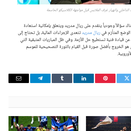
 الداخلي وانهيار غرف الملابس قبل مواجهة الكلاسيكو الحاسمة
 سؤالاً وجودياً يتقدم على ريال مدريد ويتعلق بإمكانية استعادة
 الوضع المتأزم في
ريال مدريد
تتعدى الإجراءات المالية، بل تحتاج إلى
ث عن قيادة فنية تستطيع حل الأزمة. وفي ظل المباريات المتبقية التي
ي هو الخروج بأفضل صورة قبل القيام بالثورة التصحيحية للموسم
أوروبية.
تويتر
بينتيريست
لينكدإن
Tumblr
تيلقرام
البريد
الإلكترون