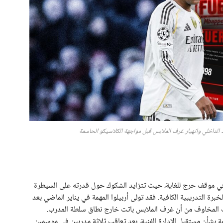
 الداخلي وانهيار غرف الملابس قبل مواجهة الكلاسيكو الحاسمة
ا في موقف حرج للغاية، حيث تتزايد الشكوك حول قدرته على السيطرة
ة التدريبية الكافية. فقد تولى أربيلوا المهمة في يناير الماضي بعد
زت المخاوف من أن غرف الملابس باتت خارج نطاق سلطة المدرب.
ة بشأن مستقبل الإدارة الفنية، بعد تعاقب ثلاثة مدربين في موسمين