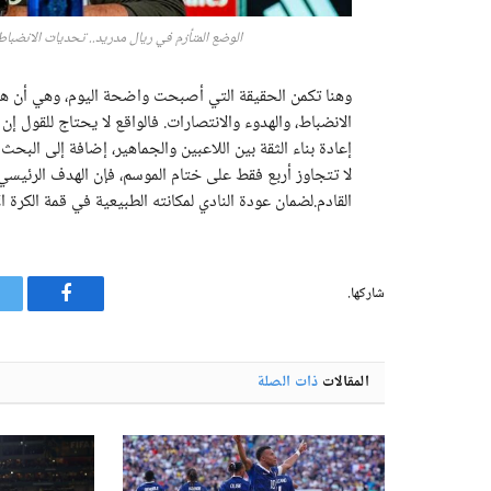
الوضع المتأزم في ريال مدريد.. تحديات الانضباط
وهنا تكمن الحقيقة التي أصبحت واضحة اليوم، وهي أن هناك
الانضباط، والهدوء والانتصارات. فالواقع لا يحتاج للقول إن
إعادة بناء الثقة بين اللاعبين والجماهير، إضافة إلى البح
لا تتجاوز أربع فقط على ختام الموسم، فإن الهدف الرئيس
القادم.لضمان عودة النادي لمكانته الطبيعية في قمة الكرة ال
شاركها.
فيسبوك
المقالات
ذات الصلة