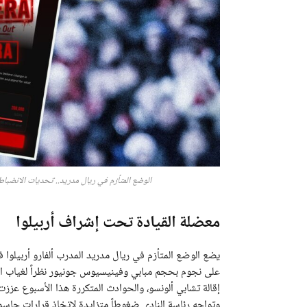
الوضع المتأزم في ريال مدريد.. تحديات الانضباط
معضلة القيادة تحت إشراف أربيلوا
يضع الوضع المتأزم في ريال مدريد المدرب ألفارو أربيلو
على نجوم بحجم مبابي وفينيسيوس جونيور نظراً لغياب الخبر
إقالة تشابي ألونسو، والحوادث المتكررة هذا الأسبوع عز
وتواجه رئاسة النادي ضغوطاً متزايدة لاتخاذ قرارات حاسم