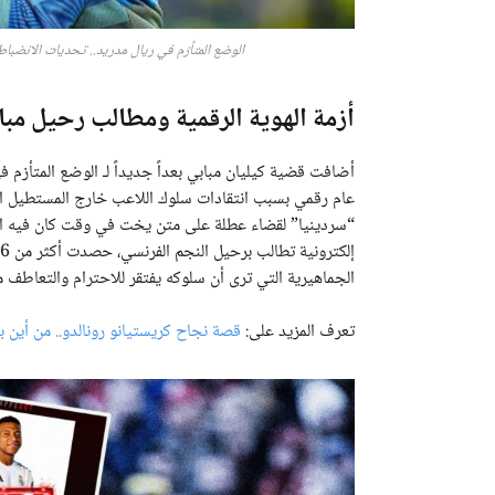
الوضع المتأزم في ريال مدريد.. تحديات الانضباط
أزمة الهوية الرقمية ومطالب رحيل مبا
أضافت قضية كيليان مبابي بعداً جديداً لـ الوضع المتأز
عام رقمي بسبب انتقادات سلوك اللاعب خارج المستطيل ا
“سردينيا” لقضاء عطلة على متن يخت في وقت كان فيه ال
الجماهيرية التي ترى أن سلوكه يفتقر للاحترام والتعاطف مع
تعرف المزيد على:
قصة نجاح كريستيانو رونالدو.. من أين 