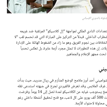
شلونة بالدوري الإسباني
تعدادات النادي الملكي لمواجهة “إل كلاسيكو” المرتقبة ضد غريمه
طراب الداخلي. فبدلاً من التركيز على المباراة التي قد تحسم لقب “لا
لافات بين نجوم الفريق، وهو ما زاد من الضغوط الهائلة على الإدارة
ت. إن هذه التطورات لا تمثل مجرد أزمة عابرة، بل تعكس تحدياً
ن تحت مجهر الإعلام والجماهير.
يني
تشواميني أحد أبرز ملامح الوضع المتأزم في ريال مدريد، حيث بدأت
إلى غرف الملابس. وقد تعرض فالفيردي لجرح في جبهته استدعى نقله
للمستشفى، وأكد النادي لاحقاً إصابته بارتجاج بسيط في المخ يستوجب غيابه عن الكلاسيكو لمدة تصل إلى 14 يوماً. وفرضت
إدارة النادي برئاسة فلورنتينو بيريز غرامة مالية ضخمة بلغت 500 ألف يورو على كل لاعب، مع فتح تحقيق أنشطة داخلي رغم
ي محاولة لاحتواء الأزمة.