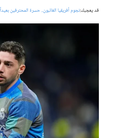
قد يعجبك:
نجوم أفريقيا الغائبون.. حسرة المحترفين بعيدا