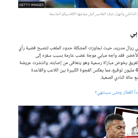
 الداخلي وانهيار غرف الملابس قبل مواجهة الكلاسيكو الحاسمة
بي
م في ريال مدريد، حيث تجاوزت المشكلة حدود الملعب لتصبح قضية رأي
لأخضر. فقد واجه مبابي موجة غضب عارمة بسبب سفره إلى
فريق يخوض مباراة رسمية وهو يتعافى من إصابته. وانتشرت عريضة
إلكترونية تطالب برحيل النجم الفرنسي، حصدت أكثر من 46 مليون توقيع، مما يعكس الفجوة الكبيرة بين اللاعب والقاعدة
 حالة النادي الصعبة.
بدأ القطار ومتى سينتهي؟