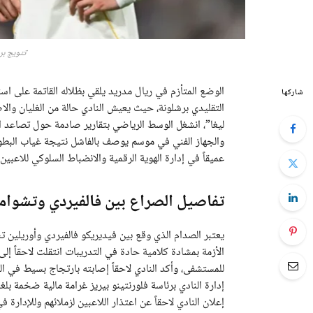
تتويج بر
الوضع المتأزم في ريال مدريد يلقي بظلاله القاتمة على اس
شاركها
التقليدي برشلونة، حيث يعيش النادي حالة من الغليان والاض
ليغا”، انشغل الوسط الرياضي بتقارير صادمة حول تصاعد الخ
والجهاز الفني في موسم يوصف بالفاشل نتيجة غياب البطولا
عميقاً في إدارة الهوية الرقمية والانضباط السلوكي للاعبي
تفاصيل الصراع بين فالفيردي وتشوام
يعتبر الصدام الذي وقع بين فيديريكو فالفيردي وأوريلين 
الأزمة بمشادة كلامية حادة في التدريبات انتقلت لاحقاً 
إعلان النادي لاحقاً عن اعتذار اللاعبين لزملائهم وللإدارة ف