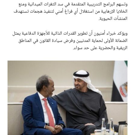
وتسهم البرامج التدريبية المتقدمة في سد الثغرات الميدانية ومنع
الخلايا الإرهابية من استغلال أي فراغ أمني لتنفيذ هجمات تستهدف
المنشآت الحيوية.
ويؤكد خبراء أمنيون أن تطوير القدرات الذاتية للأجهزة الدفاعية يمثل
الضمانة الأولى لحماية المدنيين وفرض سيادة القانون في المناطق
الريفية والحضرية على حد سواء.