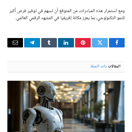
ومع استمرار هذه المبادرات، من المتوقع أن تسهم في توفير فرص أكبر
للنمو التكنولوجي، بما يعزز مكانة إفريقيا في المشهد الرقمي العالمي.
فيسبوك
تويتر
بينتيريست
لينكدإن
Tumblr
تيلقرام
البريد
الإلكترو
المقالات
ذات الصلة